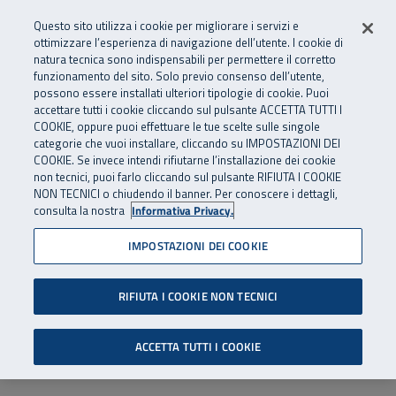
Numero Verde
800 810 810
.
Vai al menu principale
Vai al contenuto principale
Vai al Footer
Questo sito utilizza i cookie per migliorare i servizi e
Da cellulare e dall’estero
06 45539607
ottimizzare l’esperienza di navigazione dell’utente. I cookie di
natura tecnica sono indispensabili per permettere il corretto
funzionamento del sito. Solo previo consenso dell’utente,
Apri cerca
Apr
SuperAbile - il Contact Center Inail per il mondo della disabilità
possono essere installati ulteriori tipologie di cookie. Puoi
Navigazione principale
accettare tutti i cookie cliccando sul pulsante ACCETTA TUTTI I
COOKIE, oppure puoi effettuare le tue scelte sulle singole
categorie che vuoi installare, cliccando su IMPOSTAZIONI DEI
COOKIE. Se invece intendi rifiutarne l’installazione dei cookie
non tecnici, puoi farlo cliccando sul pulsante RIFIUTA I COOKIE
NON TECNICI o chiudendo il banner. Per conoscere i dettagli,
consulta la nostra
Informativa Privacy.
IMPOSTAZIONI DEI COOKIE
RIFIUTA I COOKIE NON TECNICI
ACCETTA TUTTI I COOKIE