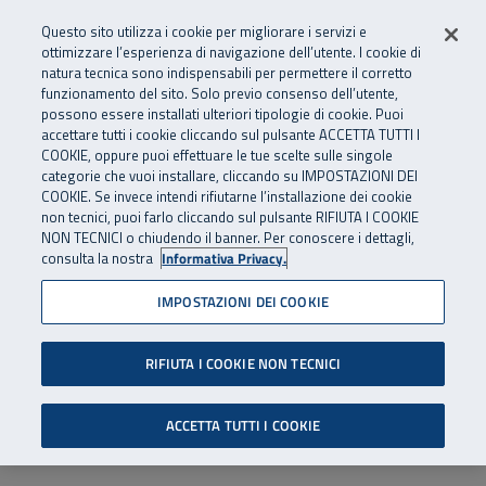
Numero Verde
800 810 810
.
Vai al menu principale
Vai al contenuto principale
Vai al Footer
Questo sito utilizza i cookie per migliorare i servizi e
Da cellulare e dall’estero
06 45539607
ottimizzare l’esperienza di navigazione dell’utente. I cookie di
natura tecnica sono indispensabili per permettere il corretto
funzionamento del sito. Solo previo consenso dell’utente,
Apri cerca
Apr
SuperAbile - il Contact Center Inail per il mondo della disabilità
possono essere installati ulteriori tipologie di cookie. Puoi
Navigazione principale
accettare tutti i cookie cliccando sul pulsante ACCETTA TUTTI I
COOKIE, oppure puoi effettuare le tue scelte sulle singole
categorie che vuoi installare, cliccando su IMPOSTAZIONI DEI
COOKIE. Se invece intendi rifiutarne l’installazione dei cookie
non tecnici, puoi farlo cliccando sul pulsante RIFIUTA I COOKIE
NON TECNICI o chiudendo il banner. Per conoscere i dettagli,
consulta la nostra
Informativa Privacy.
IMPOSTAZIONI DEI COOKIE
RIFIUTA I COOKIE NON TECNICI
ACCETTA TUTTI I COOKIE