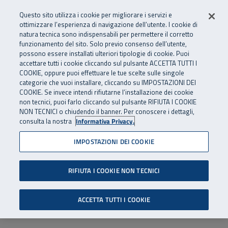
Numero Verde
800 810 810
.
Vai al menu principale
Vai al contenuto principale
Vai al Footer
Questo sito utilizza i cookie per migliorare i servizi e
Da cellulare e dall’estero
06 45539607
ottimizzare l’esperienza di navigazione dell’utente. I cookie di
natura tecnica sono indispensabili per permettere il corretto
funzionamento del sito. Solo previo consenso dell’utente,
Apri cerca
Apr
SuperAbile - il Contact Center Inail per il mondo della disabilità
possono essere installati ulteriori tipologie di cookie. Puoi
Navigazione principale
accettare tutti i cookie cliccando sul pulsante ACCETTA TUTTI I
COOKIE, oppure puoi effettuare le tue scelte sulle singole
categorie che vuoi installare, cliccando su IMPOSTAZIONI DEI
COOKIE. Se invece intendi rifiutarne l’installazione dei cookie
non tecnici, puoi farlo cliccando sul pulsante RIFIUTA I COOKIE
NON TECNICI o chiudendo il banner. Per conoscere i dettagli,
consulta la nostra
Informativa Privacy.
IMPOSTAZIONI DEI COOKIE
RIFIUTA I COOKIE NON TECNICI
ACCETTA TUTTI I COOKIE