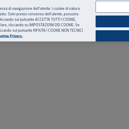
per te, chiamaci.
Numero Verde
800 810 810
.
Da cellulare e dall’estero
06 
ienza di navigazione dell’utente. I cookie di natura
 sito. Solo previo consenso dell’utente, possono
ie cliccando sul pulsante ACCETTA TUTTI I COOKIE,
ed eventi
Risorse utili
Supporto
tallare, cliccando su IMPOSTAZIONI DEI COOKIE. Se
o cliccando sul pulsante RIFIUTA I COOKIE NON TECNICI
ativa Privacy.