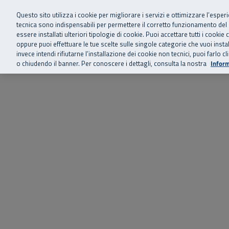
Siamo qui 
Vai al menu principale
Vai al contenuto principale
Vai al Footer
Questo sito utilizza i cookie per migliorare i servizi e ottimizzare l’esper
tecnica sono indispensabili per permettere il corretto funzionamento del
essere installati ulteriori tipologie di cookie. Puoi accettare tutti i cook
Home
Chi siamo
Storie, news 
SuperAbile - il Contact Center Inail per il mondo della disabilità
oppure puoi effettuare le tue scelte sulle singole categorie che vuoi ins
invece intendi rifiutarne l’installazione dei cookie non tecnici, puoi farl
o chiudendo il banner. Per conoscere i dettagli, consulta la nostra
Inform