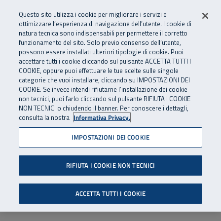
Numero Verde
800 810 810
.
Vai al menu principale
Vai al contenuto principale
Vai al Footer
Questo sito utilizza i cookie per migliorare i servizi e
Da cellulare e dall’estero
06 45539607
ottimizzare l’esperienza di navigazione dell’utente. I cookie di
natura tecnica sono indispensabili per permettere il corretto
funzionamento del sito. Solo previo consenso dell’utente,
Apri cerca
Apr
SuperAbile - il Contact Center Inail per il mondo della disabilità
possono essere installati ulteriori tipologie di cookie. Puoi
Navigazione principale
accettare tutti i cookie cliccando sul pulsante ACCETTA TUTTI I
COOKIE, oppure puoi effettuare le tue scelte sulle singole
categorie che vuoi installare, cliccando su IMPOSTAZIONI DEI
COOKIE. Se invece intendi rifiutarne l’installazione dei cookie
non tecnici, puoi farlo cliccando sul pulsante RIFIUTA I COOKIE
NON TECNICI o chiudendo il banner. Per conoscere i dettagli,
consulta la nostra
Informativa Privacy.
IMPOSTAZIONI DEI COOKIE
RIFIUTA I COOKIE NON TECNICI
ACCETTA TUTTI I COOKIE