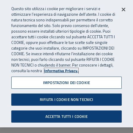
Numero Verde
800 810 810
.
Vai al menu principale
Vai al contenuto principale
Vai al Footer
Questo sito utilizza i cookie per migliorare i servizi e
Da cellulare e dall’estero
06 45539607
ottimizzare l’esperienza di navigazione dell’utente. I cookie di
natura tecnica sono indispensabili per permettere il corretto
funzionamento del sito. Solo previo consenso dell’utente,
Apri cerca
Apr
SuperAbile - il Contact Center Inail per il mondo della disabilità
possono essere installati ulteriori tipologie di cookie. Puoi
Navigazione principale
accettare tutti i cookie cliccando sul pulsante ACCETTA TUTTI I
COOKIE, oppure puoi effettuare le tue scelte sulle singole
categorie che vuoi installare, cliccando su IMPOSTAZIONI DEI
COOKIE. Se invece intendi rifiutarne l’installazione dei cookie
non tecnici, puoi farlo cliccando sul pulsante RIFIUTA I COOKIE
NON TECNICI o chiudendo il banner. Per conoscere i dettagli,
consulta la nostra
Informativa Privacy.
IMPOSTAZIONI DEI COOKIE
RIFIUTA I COOKIE NON TECNICI
ACCETTA TUTTI I COOKIE