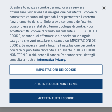
Numero Verde
800 810 810
.
Vai al menu principale
Vai al contenuto principale
Vai al Footer
Questo sito utilizza i cookie per migliorare i servizi e
Da cellulare e dall’estero
06 45539607
ottimizzare l’esperienza di navigazione dell’utente. I cookie di
natura tecnica sono indispensabili per permettere il corretto
funzionamento del sito. Solo previo consenso dell’utente,
Apri cerca
Apr
SuperAbile - il Contact Center Inail per il mondo della disabilità
possono essere installati ulteriori tipologie di cookie. Puoi
Navigazione principale
accettare tutti i cookie cliccando sul pulsante ACCETTA TUTTI I
COOKIE, oppure puoi effettuare le tue scelte sulle singole
categorie che vuoi installare, cliccando su IMPOSTAZIONI DEI
COOKIE. Se invece intendi rifiutarne l’installazione dei cookie
non tecnici, puoi farlo cliccando sul pulsante RIFIUTA I COOKIE
NON TECNICI o chiudendo il banner. Per conoscere i dettagli,
consulta la nostra
Informativa Privacy.
IMPOSTAZIONI DEI COOKIE
RIFIUTA I COOKIE NON TECNICI
ACCETTA TUTTI I COOKIE