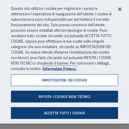
Numero Verde
800 810 810
.
Vai al menu principale
Vai al contenuto principale
Vai al Footer
Questo sito utilizza i cookie per migliorare i servizi e
Da cellulare e dall’estero
06 45539607
ottimizzare l’esperienza di navigazione dell’utente. I cookie di
natura tecnica sono indispensabili per permettere il corretto
funzionamento del sito. Solo previo consenso dell’utente,
Apri cerca
Apr
SuperAbile - il Contact Center Inail per il mondo della disabilità
possono essere installati ulteriori tipologie di cookie. Puoi
Navigazione principale
accettare tutti i cookie cliccando sul pulsante ACCETTA TUTTI I
COOKIE, oppure puoi effettuare le tue scelte sulle singole
categorie che vuoi installare, cliccando su IMPOSTAZIONI DEI
COOKIE. Se invece intendi rifiutarne l’installazione dei cookie
non tecnici, puoi farlo cliccando sul pulsante RIFIUTA I COOKIE
NON TECNICI o chiudendo il banner. Per conoscere i dettagli,
consulta la nostra
Informativa Privacy.
IMPOSTAZIONI DEI COOKIE
RIFIUTA I COOKIE NON TECNICI
ACCETTA TUTTI I COOKIE