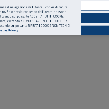
per te, chiamaci.
Numero Verde
800 810 810
.
Da cellulare e dall’estero
06 
ienza di navigazione dell’utente. I cookie di natura
 sito. Solo previo consenso dell’utente, possono
ie cliccando sul pulsante ACCETTA TUTTI I COOKIE,
ed eventi
Risorse utili
Supporto
tallare, cliccando su IMPOSTAZIONI DEI COOKIE. Se
o cliccando sul pulsante RIFIUTA I COOKIE NON TECNICI
ativa Privacy.