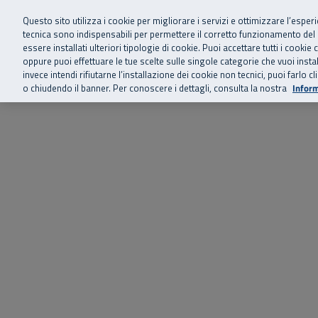
Siamo qui 
Vai al menu principale
Vai al contenuto principale
Vai al Footer
Questo sito utilizza i cookie per migliorare i servizi e ottimizzare l’esper
tecnica sono indispensabili per permettere il corretto funzionamento del
essere installati ulteriori tipologie di cookie. Puoi accettare tutti i cook
Home
Chi siamo
Storie, news 
SuperAbile - il Contact Center Inail per il mondo della disabilità
oppure puoi effettuare le tue scelte sulle singole categorie che vuoi ins
invece intendi rifiutarne l’installazione dei cookie non tecnici, puoi farl
o chiudendo il banner. Per conoscere i dettagli, consulta la nostra
Inform