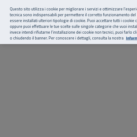
Siamo qui 
Vai al menu principale
Vai al contenuto principale
Vai al Footer
Questo sito utilizza i cookie per migliorare i servizi e ottimizzare l’esper
tecnica sono indispensabili per permettere il corretto funzionamento del
essere installati ulteriori tipologie di cookie. Puoi accettare tutti i cook
Home
Chi siamo
Storie, news 
SuperAbile - il Contact Center Inail per il mondo della disabilità
oppure puoi effettuare le tue scelte sulle singole categorie che vuoi ins
invece intendi rifiutarne l’installazione dei cookie non tecnici, puoi farl
o chiudendo il banner. Per conoscere i dettagli, consulta la nostra
Inform