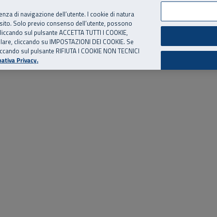
per te, chiamaci.
Numero Verde
800 810 810
.
Da cellulare e dall’estero
06 
ienza di navigazione dell’utente. I cookie di natura
 sito. Solo previo consenso dell’utente, possono
ie cliccando sul pulsante ACCETTA TUTTI I COOKIE,
ed eventi
Risorse utili
Supporto
tallare, cliccando su IMPOSTAZIONI DEI COOKIE. Se
o cliccando sul pulsante RIFIUTA I COOKIE NON TECNICI
ativa Privacy.