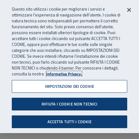
Numero Verde
800 810 810
.
Vai al menu principale
Vai al contenuto principale
Vai al Footer
Questo sito utilizza i cookie per migliorare i servizi e
Da cellulare e dall’estero
06 45539607
ottimizzare l’esperienza di navigazione dell’utente. I cookie di
natura tecnica sono indispensabili per permettere il corretto
funzionamento del sito. Solo previo consenso dell’utente,
Apri cerca
Apr
SuperAbile - il Contact Center Inail per il mondo della disabilità
possono essere installati ulteriori tipologie di cookie. Puoi
Navigazione principale
accettare tutti i cookie cliccando sul pulsante ACCETTA TUTTI I
COOKIE, oppure puoi effettuare le tue scelte sulle singole
categorie che vuoi installare, cliccando su IMPOSTAZIONI DEI
COOKIE. Se invece intendi rifiutarne l’installazione dei cookie
non tecnici, puoi farlo cliccando sul pulsante RIFIUTA I COOKIE
NON TECNICI o chiudendo il banner. Per conoscere i dettagli,
consulta la nostra
Informativa Privacy.
IMPOSTAZIONI DEI COOKIE
RIFIUTA I COOKIE NON TECNICI
ACCETTA TUTTI I COOKIE