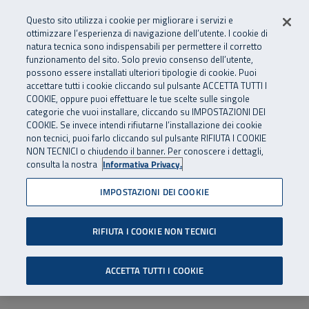
Numero Verde
800 810 810
.
Vai al menu principale
Vai al contenuto principale
Vai al Footer
Questo sito utilizza i cookie per migliorare i servizi e
Da cellulare e dall’estero
06 45539607
ottimizzare l’esperienza di navigazione dell’utente. I cookie di
natura tecnica sono indispensabili per permettere il corretto
funzionamento del sito. Solo previo consenso dell’utente,
Apri cerca
Apr
SuperAbile - il Contact Center Inail per il mondo della disabilità
possono essere installati ulteriori tipologie di cookie. Puoi
Navigazione principale
accettare tutti i cookie cliccando sul pulsante ACCETTA TUTTI I
COOKIE, oppure puoi effettuare le tue scelte sulle singole
categorie che vuoi installare, cliccando su IMPOSTAZIONI DEI
COOKIE. Se invece intendi rifiutarne l’installazione dei cookie
non tecnici, puoi farlo cliccando sul pulsante RIFIUTA I COOKIE
NON TECNICI o chiudendo il banner. Per conoscere i dettagli,
consulta la nostra
Informativa Privacy.
IMPOSTAZIONI DEI COOKIE
RIFIUTA I COOKIE NON TECNICI
ACCETTA TUTTI I COOKIE