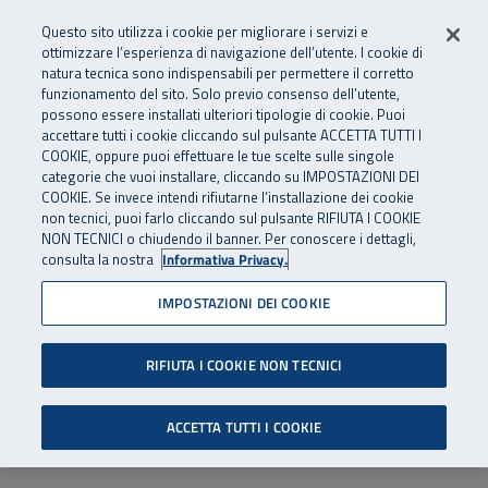
Numero Verde
800 810 810
.
Vai al menu principale
Vai al contenuto principale
Vai al Footer
Questo sito utilizza i cookie per migliorare i servizi e
Da cellulare e dall’estero
06 45539607
ottimizzare l’esperienza di navigazione dell’utente. I cookie di
natura tecnica sono indispensabili per permettere il corretto
funzionamento del sito. Solo previo consenso dell’utente,
Apri cerca
Apr
SuperAbile - il Contact Center Inail per il mondo della disabilità
possono essere installati ulteriori tipologie di cookie. Puoi
Navigazione principale
accettare tutti i cookie cliccando sul pulsante ACCETTA TUTTI I
COOKIE, oppure puoi effettuare le tue scelte sulle singole
categorie che vuoi installare, cliccando su IMPOSTAZIONI DEI
COOKIE. Se invece intendi rifiutarne l’installazione dei cookie
non tecnici, puoi farlo cliccando sul pulsante RIFIUTA I COOKIE
NON TECNICI o chiudendo il banner. Per conoscere i dettagli,
consulta la nostra
Informativa Privacy.
IMPOSTAZIONI DEI COOKIE
RIFIUTA I COOKIE NON TECNICI
ACCETTA TUTTI I COOKIE