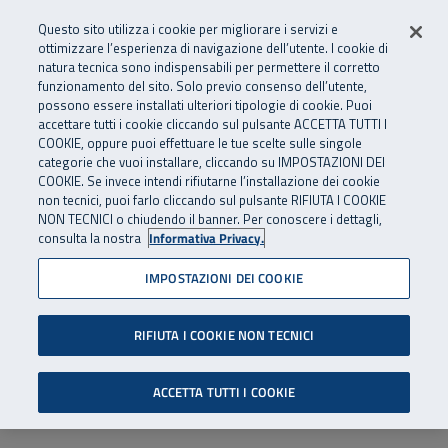
Numero Verde
800 810 810
.
Vai al menu principale
Vai al contenuto principale
Vai al Footer
Questo sito utilizza i cookie per migliorare i servizi e
Da cellulare e dall’estero
06 45539607
ottimizzare l’esperienza di navigazione dell’utente. I cookie di
natura tecnica sono indispensabili per permettere il corretto
funzionamento del sito. Solo previo consenso dell’utente,
Apri cerca
Apr
SuperAbile - il Contact Center Inail per il mondo della disabilità
possono essere installati ulteriori tipologie di cookie. Puoi
Navigazione principale
accettare tutti i cookie cliccando sul pulsante ACCETTA TUTTI I
COOKIE, oppure puoi effettuare le tue scelte sulle singole
categorie che vuoi installare, cliccando su IMPOSTAZIONI DEI
COOKIE. Se invece intendi rifiutarne l’installazione dei cookie
non tecnici, puoi farlo cliccando sul pulsante RIFIUTA I COOKIE
NON TECNICI o chiudendo il banner. Per conoscere i dettagli,
consulta la nostra
Informativa Privacy.
IMPOSTAZIONI DEI COOKIE
RIFIUTA I COOKIE NON TECNICI
ACCETTA TUTTI I COOKIE