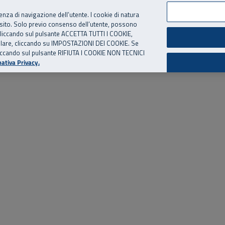
per te, chiamaci.
Numero Verde
800 810 810
.
Da cellulare e dall’estero
06 
ienza di navigazione dell’utente. I cookie di natura
 sito. Solo previo consenso dell’utente, possono
ie cliccando sul pulsante ACCETTA TUTTI I COOKIE,
ed eventi
Risorse utili
Supporto
tallare, cliccando su IMPOSTAZIONI DEI COOKIE. Se
o cliccando sul pulsante RIFIUTA I COOKIE NON TECNICI
ativa Privacy.