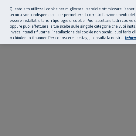
Siamo qui 
Vai al menu principale
Vai al contenuto principale
Vai al Footer
Questo sito utilizza i cookie per migliorare i servizi e ottimizzare l’esper
tecnica sono indispensabili per permettere il corretto funzionamento del
essere installati ulteriori tipologie di cookie. Puoi accettare tutti i cook
Home
Chi siamo
Storie, news 
SuperAbile - il Contact Center Inail per il mondo della disabilità
oppure puoi effettuare le tue scelte sulle singole categorie che vuoi ins
invece intendi rifiutarne l’installazione dei cookie non tecnici, puoi farl
o chiudendo il banner. Per conoscere i dettagli, consulta la nostra
Inform