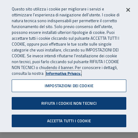
Numero Verde
800 810 810
.
Vai al menu principale
Vai al contenuto principale
Vai al Footer
Questo sito utilizza i cookie per migliorare i servizi e
Da cellulare e dall’estero
06 45539607
ottimizzare l’esperienza di navigazione dell’utente. I cookie di
natura tecnica sono indispensabili per permettere il corretto
funzionamento del sito. Solo previo consenso dell’utente,
Apri cerca
Apr
SuperAbile - il Contact Center Inail per il mondo della disabilità
possono essere installati ulteriori tipologie di cookie. Puoi
Navigazione principale
accettare tutti i cookie cliccando sul pulsante ACCETTA TUTTI I
COOKIE, oppure puoi effettuare le tue scelte sulle singole
categorie che vuoi installare, cliccando su IMPOSTAZIONI DEI
COOKIE. Se invece intendi rifiutarne l’installazione dei cookie
non tecnici, puoi farlo cliccando sul pulsante RIFIUTA I COOKIE
NON TECNICI o chiudendo il banner. Per conoscere i dettagli,
consulta la nostra
Informativa Privacy.
IMPOSTAZIONI DEI COOKIE
RIFIUTA I COOKIE NON TECNICI
ACCETTA TUTTI I COOKIE