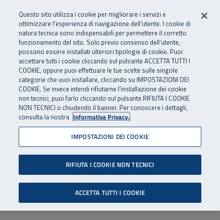
Numero Verde
800 810 810
.
Vai al menu principale
Vai al contenuto principale
Vai al Footer
Questo sito utilizza i cookie per migliorare i servizi e
Da cellulare e dall’estero
06 45539607
ottimizzare l’esperienza di navigazione dell’utente. I cookie di
natura tecnica sono indispensabili per permettere il corretto
funzionamento del sito. Solo previo consenso dell’utente,
Apri cerca
Apr
SuperAbile - il Contact Center Inail per il mondo della disabilità
possono essere installati ulteriori tipologie di cookie. Puoi
Navigazione principale
accettare tutti i cookie cliccando sul pulsante ACCETTA TUTTI I
COOKIE, oppure puoi effettuare le tue scelte sulle singole
categorie che vuoi installare, cliccando su IMPOSTAZIONI DEI
COOKIE. Se invece intendi rifiutarne l’installazione dei cookie
non tecnici, puoi farlo cliccando sul pulsante RIFIUTA I COOKIE
NON TECNICI o chiudendo il banner. Per conoscere i dettagli,
consulta la nostra
Informativa Privacy.
IMPOSTAZIONI DEI COOKIE
RIFIUTA I COOKIE NON TECNICI
ACCETTA TUTTI I COOKIE