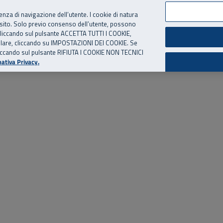
per te, chiamaci.
Numero Verde
800 810 810
.
Da cellulare e dall’estero
06 
ienza di navigazione dell’utente. I cookie di natura
 sito. Solo previo consenso dell’utente, possono
ie cliccando sul pulsante ACCETTA TUTTI I COOKIE,
ed eventi
Risorse utili
Supporto
tallare, cliccando su IMPOSTAZIONI DEI COOKIE. Se
o cliccando sul pulsante RIFIUTA I COOKIE NON TECNICI
ativa Privacy.