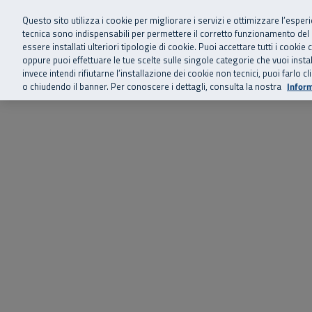
Siamo qui 
Vai al menu principale
Vai al contenuto principale
Vai al Footer
Questo sito utilizza i cookie per migliorare i servizi e ottimizzare l’esper
tecnica sono indispensabili per permettere il corretto funzionamento del
essere installati ulteriori tipologie di cookie. Puoi accettare tutti i cook
Home
Chi siamo
Storie, news 
SuperAbile - il Contact Center Inail per il mondo della disabilità
oppure puoi effettuare le tue scelte sulle singole categorie che vuoi ins
invece intendi rifiutarne l’installazione dei cookie non tecnici, puoi farl
o chiudendo il banner. Per conoscere i dettagli, consulta la nostra
Inform