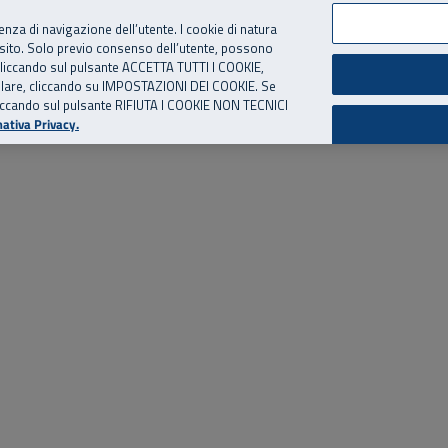
per te, chiamaci.
Numero Verde
800 810 810
.
Da cellulare e dall’estero
06 
ienza di navigazione dell’utente. I cookie di natura
 sito. Solo previo consenso dell’utente, possono
ie cliccando sul pulsante ACCETTA TUTTI I COOKIE,
ed eventi
Risorse utili
Supporto
tallare, cliccando su IMPOSTAZIONI DEI COOKIE. Se
o cliccando sul pulsante RIFIUTA I COOKIE NON TECNICI
ativa Privacy.