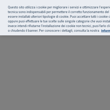
Siamo qui 
Vai al menu principale
Vai al contenuto principale
Vai al Footer
Questo sito utilizza i cookie per migliorare i servizi e ottimizzare l’esper
tecnica sono indispensabili per permettere il corretto funzionamento del
essere installati ulteriori tipologie di cookie. Puoi accettare tutti i cook
Home
Chi siamo
Storie, news 
SuperAbile - il Contact Center Inail per il mondo della disabilità
oppure puoi effettuare le tue scelte sulle singole categorie che vuoi ins
invece intendi rifiutarne l’installazione dei cookie non tecnici, puoi farl
o chiudendo il banner. Per conoscere i dettagli, consulta la nostra
Inform