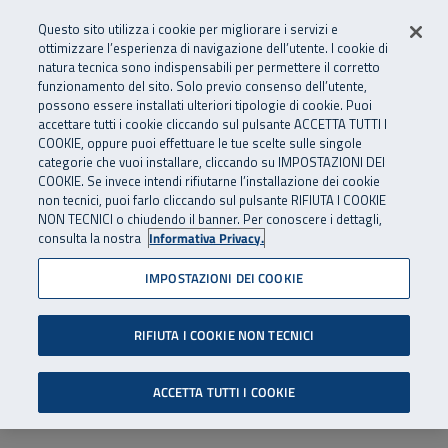
Numero Verde
800 810 810
.
Vai al menu principale
Vai al contenuto principale
Vai al Footer
Questo sito utilizza i cookie per migliorare i servizi e
Da cellulare e dall’estero
06 45539607
ottimizzare l’esperienza di navigazione dell’utente. I cookie di
natura tecnica sono indispensabili per permettere il corretto
funzionamento del sito. Solo previo consenso dell’utente,
Apri cerca
Apr
SuperAbile - il Contact Center Inail per il mondo della disabilità
possono essere installati ulteriori tipologie di cookie. Puoi
Navigazione principale
accettare tutti i cookie cliccando sul pulsante ACCETTA TUTTI I
COOKIE, oppure puoi effettuare le tue scelte sulle singole
categorie che vuoi installare, cliccando su IMPOSTAZIONI DEI
COOKIE. Se invece intendi rifiutarne l’installazione dei cookie
non tecnici, puoi farlo cliccando sul pulsante RIFIUTA I COOKIE
NON TECNICI o chiudendo il banner. Per conoscere i dettagli,
consulta la nostra
Informativa Privacy.
IMPOSTAZIONI DEI COOKIE
RIFIUTA I COOKIE NON TECNICI
ACCETTA TUTTI I COOKIE