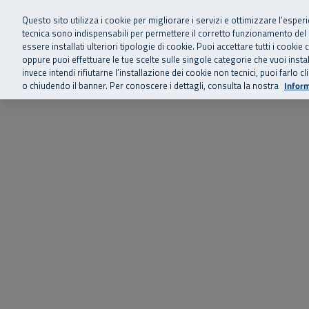
Siamo qui 
Vai al menu principale
Vai al contenuto principale
Vai al Footer
Questo sito utilizza i cookie per migliorare i servizi e ottimizzare l’esper
tecnica sono indispensabili per permettere il corretto funzionamento del
essere installati ulteriori tipologie di cookie. Puoi accettare tutti i cook
Home
Chi siamo
Storie, news 
SuperAbile - il Contact Center Inail per il mondo della disabilità
oppure puoi effettuare le tue scelte sulle singole categorie che vuoi ins
invece intendi rifiutarne l’installazione dei cookie non tecnici, puoi farl
o chiudendo il banner. Per conoscere i dettagli, consulta la nostra
Inform