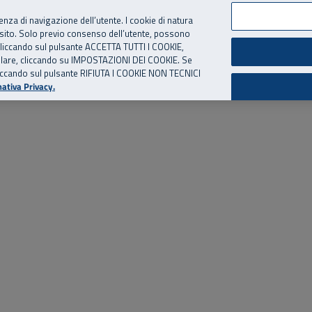
per te, chiamaci.
Numero Verde
800 810 810
.
Da cellulare e dall’estero
06 
ienza di navigazione dell’utente. I cookie di natura
 sito. Solo previo consenso dell’utente, possono
ie cliccando sul pulsante ACCETTA TUTTI I COOKIE,
ed eventi
Risorse utili
Supporto
tallare, cliccando su IMPOSTAZIONI DEI COOKIE. Se
o cliccando sul pulsante RIFIUTA I COOKIE NON TECNICI
ativa Privacy.