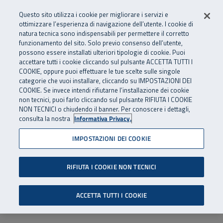
Numero Verde
800 810 810
.
Vai al menu principale
Vai al contenuto principale
Vai al Footer
Questo sito utilizza i cookie per migliorare i servizi e
Da cellulare e dall’estero
06 45539607
ottimizzare l’esperienza di navigazione dell’utente. I cookie di
natura tecnica sono indispensabili per permettere il corretto
funzionamento del sito. Solo previo consenso dell’utente,
Apri cerca
Apr
SuperAbile - il Contact Center Inail per il mondo della disabilità
possono essere installati ulteriori tipologie di cookie. Puoi
Navigazione principale
accettare tutti i cookie cliccando sul pulsante ACCETTA TUTTI I
COOKIE, oppure puoi effettuare le tue scelte sulle singole
categorie che vuoi installare, cliccando su IMPOSTAZIONI DEI
COOKIE. Se invece intendi rifiutarne l’installazione dei cookie
non tecnici, puoi farlo cliccando sul pulsante RIFIUTA I COOKIE
NON TECNICI o chiudendo il banner. Per conoscere i dettagli,
consulta la nostra
Informativa Privacy.
IMPOSTAZIONI DEI COOKIE
RIFIUTA I COOKIE NON TECNICI
ACCETTA TUTTI I COOKIE