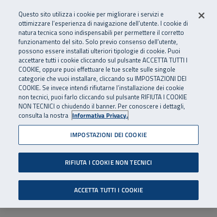
Numero Verde
800 810 810
.
Vai al menu principale
Vai al contenuto principale
Vai al Footer
Questo sito utilizza i cookie per migliorare i servizi e
Da cellulare e dall’estero
06 45539607
ottimizzare l’esperienza di navigazione dell’utente. I cookie di
natura tecnica sono indispensabili per permettere il corretto
funzionamento del sito. Solo previo consenso dell’utente,
Apri cerca
Apr
SuperAbile - il Contact Center Inail per il mondo della disabilità
possono essere installati ulteriori tipologie di cookie. Puoi
Navigazione principale
accettare tutti i cookie cliccando sul pulsante ACCETTA TUTTI I
COOKIE, oppure puoi effettuare le tue scelte sulle singole
categorie che vuoi installare, cliccando su IMPOSTAZIONI DEI
COOKIE. Se invece intendi rifiutarne l’installazione dei cookie
non tecnici, puoi farlo cliccando sul pulsante RIFIUTA I COOKIE
NON TECNICI o chiudendo il banner. Per conoscere i dettagli,
consulta la nostra
Informativa Privacy.
IMPOSTAZIONI DEI COOKIE
RIFIUTA I COOKIE NON TECNICI
ACCETTA TUTTI I COOKIE