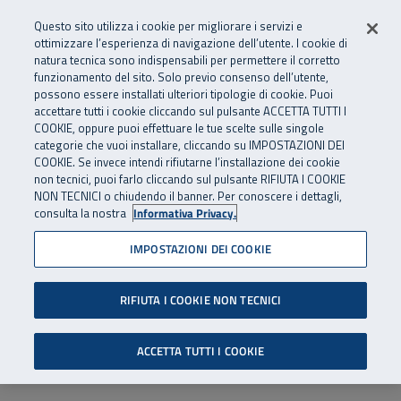
Numero Verde
800 810 810
.
Vai al menu principale
Vai al contenuto principale
Vai al Footer
Questo sito utilizza i cookie per migliorare i servizi e
Da cellulare e dall’estero
06 45539607
ottimizzare l’esperienza di navigazione dell’utente. I cookie di
natura tecnica sono indispensabili per permettere il corretto
funzionamento del sito. Solo previo consenso dell’utente,
Apri cerca
Apr
SuperAbile - il Contact Center Inail per il mondo della disabilità
possono essere installati ulteriori tipologie di cookie. Puoi
Navigazione principale
accettare tutti i cookie cliccando sul pulsante ACCETTA TUTTI I
COOKIE, oppure puoi effettuare le tue scelte sulle singole
categorie che vuoi installare, cliccando su IMPOSTAZIONI DEI
COOKIE. Se invece intendi rifiutarne l’installazione dei cookie
non tecnici, puoi farlo cliccando sul pulsante RIFIUTA I COOKIE
NON TECNICI o chiudendo il banner. Per conoscere i dettagli,
consulta la nostra
Informativa Privacy.
IMPOSTAZIONI DEI COOKIE
RIFIUTA I COOKIE NON TECNICI
ACCETTA TUTTI I COOKIE