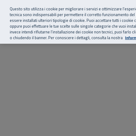
Siamo qui 
Vai al menu principale
Vai al contenuto principale
Vai al Footer
Questo sito utilizza i cookie per migliorare i servizi e ottimizzare l’esper
tecnica sono indispensabili per permettere il corretto funzionamento del
essere installati ulteriori tipologie di cookie. Puoi accettare tutti i cook
Home
Chi siamo
Storie, news 
SuperAbile - il Contact Center Inail per il mondo della disabilità
oppure puoi effettuare le tue scelte sulle singole categorie che vuoi ins
invece intendi rifiutarne l’installazione dei cookie non tecnici, puoi farl
o chiudendo il banner. Per conoscere i dettagli, consulta la nostra
Inform