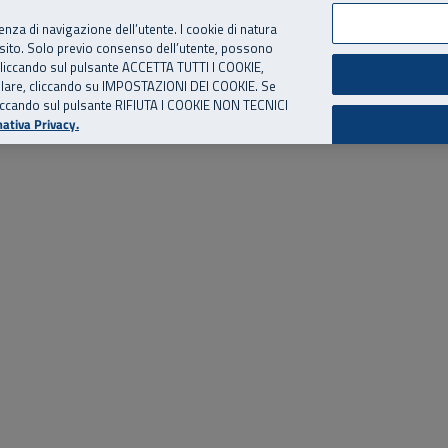
per te, chiamaci.
Numero Verde
800 810 810
.
Da cellulare e dall’estero
06 
ienza di navigazione dell’utente. I cookie di natura
 sito. Solo previo consenso dell’utente, possono
ie cliccando sul pulsante ACCETTA TUTTI I COOKIE,
ed eventi
Risorse utili
Supporto
tallare, cliccando su IMPOSTAZIONI DEI COOKIE. Se
o cliccando sul pulsante RIFIUTA I COOKIE NON TECNICI
ativa Privacy.