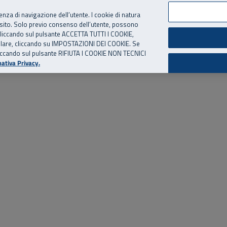
per te, chiamaci.
Numero Verde
800 810 810
.
Da cellulare e dall’estero
06 
ienza di navigazione dell’utente. I cookie di natura
 sito. Solo previo consenso dell’utente, possono
ie cliccando sul pulsante ACCETTA TUTTI I COOKIE,
ed eventi
Risorse utili
Supporto
tallare, cliccando su IMPOSTAZIONI DEI COOKIE. Se
o cliccando sul pulsante RIFIUTA I COOKIE NON TECNICI
ativa Privacy.