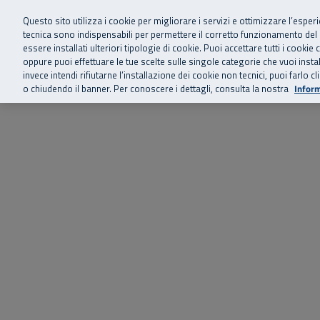
Siamo qui 
Vai al menu principale
Vai al contenuto principale
Vai al Footer
Questo sito utilizza i cookie per migliorare i servizi e ottimizzare l’esper
tecnica sono indispensabili per permettere il corretto funzionamento del
essere installati ulteriori tipologie di cookie. Puoi accettare tutti i cook
Home
Chi siamo
Storie, news 
SuperAbile - il Contact Center Inail per il mondo della disabilità
oppure puoi effettuare le tue scelte sulle singole categorie che vuoi ins
invece intendi rifiutarne l’installazione dei cookie non tecnici, puoi farl
o chiudendo il banner. Per conoscere i dettagli, consulta la nostra
Inform