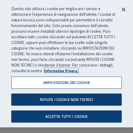
Numero Verde
800 810 810
.
Vai al menu principale
Vai al contenuto principale
Vai al Footer
Questo sito utilizza i cookie per migliorare i servizi e
Da cellulare e dall’estero
06 45539607
ottimizzare l’esperienza di navigazione dell’utente. I cookie di
natura tecnica sono indispensabili per permettere il corretto
funzionamento del sito. Solo previo consenso dell’utente,
Apri cerca
Apr
SuperAbile - il Contact Center Inail per il mondo della disabilità
possono essere installati ulteriori tipologie di cookie. Puoi
Navigazione principale
accettare tutti i cookie cliccando sul pulsante ACCETTA TUTTI I
COOKIE, oppure puoi effettuare le tue scelte sulle singole
categorie che vuoi installare, cliccando su IMPOSTAZIONI DEI
COOKIE. Se invece intendi rifiutarne l’installazione dei cookie
non tecnici, puoi farlo cliccando sul pulsante RIFIUTA I COOKIE
NON TECNICI o chiudendo il banner. Per conoscere i dettagli,
consulta la nostra
Informativa Privacy.
IMPOSTAZIONI DEI COOKIE
RIFIUTA I COOKIE NON TECNICI
ACCETTA TUTTI I COOKIE