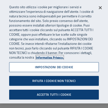
Numero Verde
800 810 810
.
Vai al menu principale
Vai al contenuto principale
Vai al Footer
Questo sito utilizza i cookie per migliorare i servizi e
Da cellulare e dall’estero
06 45539607
ottimizzare l’esperienza di navigazione dell’utente. I cookie di
natura tecnica sono indispensabili per permettere il corretto
funzionamento del sito. Solo previo consenso dell’utente,
Apri cerca
Apr
SuperAbile - il Contact Center Inail per il mondo della disabilità
possono essere installati ulteriori tipologie di cookie. Puoi
Navigazione principale
accettare tutti i cookie cliccando sul pulsante ACCETTA TUTTI I
COOKIE, oppure puoi effettuare le tue scelte sulle singole
categorie che vuoi installare, cliccando su IMPOSTAZIONI DEI
COOKIE. Se invece intendi rifiutarne l’installazione dei cookie
non tecnici, puoi farlo cliccando sul pulsante RIFIUTA I COOKIE
NON TECNICI o chiudendo il banner. Per conoscere i dettagli,
consulta la nostra
Informativa Privacy.
IMPOSTAZIONI DEI COOKIE
RIFIUTA I COOKIE NON TECNICI
ACCETTA TUTTI I COOKIE