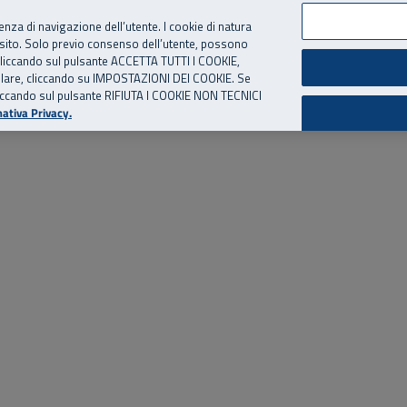
per te, chiamaci.
Numero Verde
800 810 810
.
Da cellulare e dall’estero
06 
ienza di navigazione dell’utente. I cookie di natura
 sito. Solo previo consenso dell’utente, possono
ie cliccando sul pulsante ACCETTA TUTTI I COOKIE,
ed eventi
Risorse utili
Supporto
tallare, cliccando su IMPOSTAZIONI DEI COOKIE. Se
o cliccando sul pulsante RIFIUTA I COOKIE NON TECNICI
ativa Privacy.