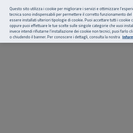
Siamo qui 
Vai al menu principale
Vai al contenuto principale
Vai al Footer
Questo sito utilizza i cookie per migliorare i servizi e ottimizzare l’esper
tecnica sono indispensabili per permettere il corretto funzionamento del
essere installati ulteriori tipologie di cookie. Puoi accettare tutti i cook
Home
Chi siamo
Storie, news 
SuperAbile - il Contact Center Inail per il mondo della disabilità
oppure puoi effettuare le tue scelte sulle singole categorie che vuoi ins
invece intendi rifiutarne l’installazione dei cookie non tecnici, puoi farl
o chiudendo il banner. Per conoscere i dettagli, consulta la nostra
Inform