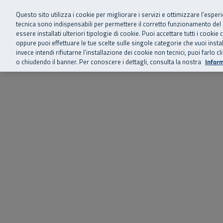
Siamo qui 
Vai al menu principale
Vai al contenuto principale
Vai al Footer
Questo sito utilizza i cookie per migliorare i servizi e ottimizzare l’esper
tecnica sono indispensabili per permettere il corretto funzionamento del
essere installati ulteriori tipologie di cookie. Puoi accettare tutti i cook
Home
Chi siamo
Storie, news 
SuperAbile - il Contact Center Inail per il mondo della disabilità
oppure puoi effettuare le tue scelte sulle singole categorie che vuoi ins
invece intendi rifiutarne l’installazione dei cookie non tecnici, puoi farl
o chiudendo il banner. Per conoscere i dettagli, consulta la nostra
Inform