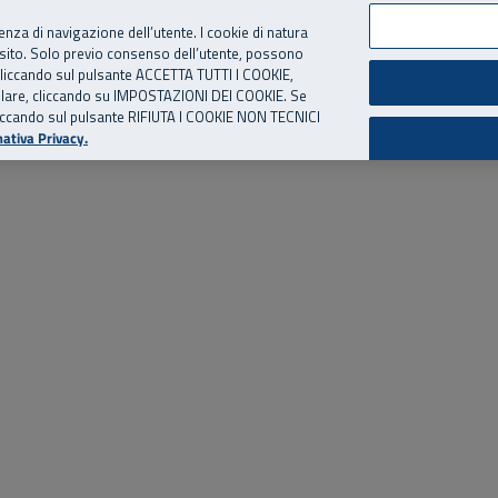
per te, chiamaci.
Numero Verde
800 810 810
.
Da cellulare e dall’estero
06 
ienza di navigazione dell’utente. I cookie di natura
 sito. Solo previo consenso dell’utente, possono
ie cliccando sul pulsante ACCETTA TUTTI I COOKIE,
ed eventi
Risorse utili
Supporto
tallare, cliccando su IMPOSTAZIONI DEI COOKIE. Se
o cliccando sul pulsante RIFIUTA I COOKIE NON TECNICI
ativa Privacy.