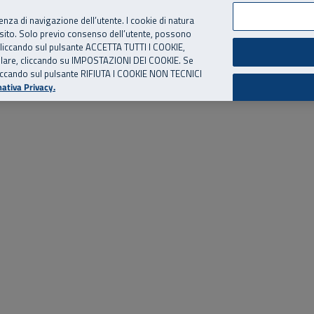
per te, chiamaci.
Numero Verde
800 810 810
.
Da cellulare e dall’estero
06 
ienza di navigazione dell’utente. I cookie di natura
 sito. Solo previo consenso dell’utente, possono
ie cliccando sul pulsante ACCETTA TUTTI I COOKIE,
ed eventi
Risorse utili
Supporto
tallare, cliccando su IMPOSTAZIONI DEI COOKIE. Se
o cliccando sul pulsante RIFIUTA I COOKIE NON TECNICI
ativa Privacy.