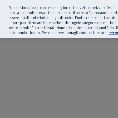
Siamo qui 
Vai al menu principale
Vai al contenuto principale
Vai al Footer
Questo sito utilizza i cookie per migliorare i servizi e ottimizzare l’esper
tecnica sono indispensabili per permettere il corretto funzionamento del
essere installati ulteriori tipologie di cookie. Puoi accettare tutti i cook
Home
Chi siamo
Storie, news 
SuperAbile - il Contact Center Inail per il mondo della disabilità
oppure puoi effettuare le tue scelte sulle singole categorie che vuoi ins
invece intendi rifiutarne l’installazione dei cookie non tecnici, puoi farl
o chiudendo il banner. Per conoscere i dettagli, consulta la nostra
Inform