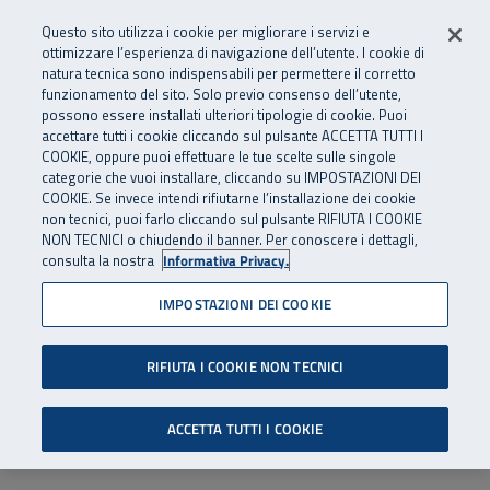
Numero Verde
800 810 810
.
Vai al menu principale
Vai al contenuto principale
Vai al Footer
Questo sito utilizza i cookie per migliorare i servizi e
Da cellulare e dall’estero
06 45539607
ottimizzare l’esperienza di navigazione dell’utente. I cookie di
natura tecnica sono indispensabili per permettere il corretto
funzionamento del sito. Solo previo consenso dell’utente,
Apri cerca
Apr
SuperAbile - il Contact Center Inail per il mondo della disabilità
possono essere installati ulteriori tipologie di cookie. Puoi
Navigazione principale
accettare tutti i cookie cliccando sul pulsante ACCETTA TUTTI I
COOKIE, oppure puoi effettuare le tue scelte sulle singole
categorie che vuoi installare, cliccando su IMPOSTAZIONI DEI
COOKIE. Se invece intendi rifiutarne l’installazione dei cookie
non tecnici, puoi farlo cliccando sul pulsante RIFIUTA I COOKIE
NON TECNICI o chiudendo il banner. Per conoscere i dettagli,
consulta la nostra
Informativa Privacy.
IMPOSTAZIONI DEI COOKIE
RIFIUTA I COOKIE NON TECNICI
ACCETTA TUTTI I COOKIE