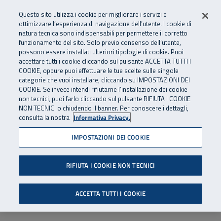
Numero Verde
800 810 810
.
Vai al menu principale
Vai al contenuto principale
Vai al Footer
Questo sito utilizza i cookie per migliorare i servizi e
Da cellulare e dall’estero
06 45539607
ottimizzare l’esperienza di navigazione dell’utente. I cookie di
natura tecnica sono indispensabili per permettere il corretto
funzionamento del sito. Solo previo consenso dell’utente,
Apri cerca
Apr
SuperAbile - il Contact Center Inail per il mondo della disabilità
possono essere installati ulteriori tipologie di cookie. Puoi
Navigazione principale
accettare tutti i cookie cliccando sul pulsante ACCETTA TUTTI I
COOKIE, oppure puoi effettuare le tue scelte sulle singole
categorie che vuoi installare, cliccando su IMPOSTAZIONI DEI
COOKIE. Se invece intendi rifiutarne l’installazione dei cookie
non tecnici, puoi farlo cliccando sul pulsante RIFIUTA I COOKIE
NON TECNICI o chiudendo il banner. Per conoscere i dettagli,
consulta la nostra
Informativa Privacy.
IMPOSTAZIONI DEI COOKIE
RIFIUTA I COOKIE NON TECNICI
ACCETTA TUTTI I COOKIE