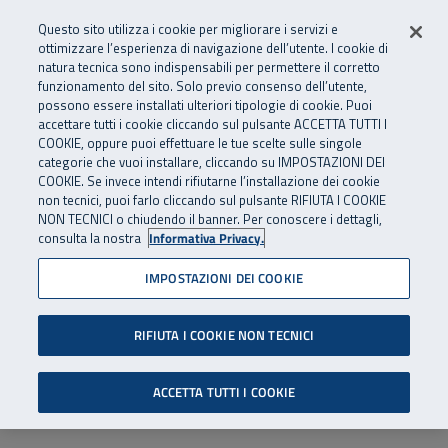
Numero Verde
800 810 810
.
Vai al menu principale
Vai al contenuto principale
Vai al Footer
Questo sito utilizza i cookie per migliorare i servizi e
Da cellulare e dall’estero
06 45539607
ottimizzare l’esperienza di navigazione dell’utente. I cookie di
natura tecnica sono indispensabili per permettere il corretto
funzionamento del sito. Solo previo consenso dell’utente,
Apri cerca
Apr
SuperAbile - il Contact Center Inail per il mondo della disabilità
possono essere installati ulteriori tipologie di cookie. Puoi
Navigazione principale
accettare tutti i cookie cliccando sul pulsante ACCETTA TUTTI I
COOKIE, oppure puoi effettuare le tue scelte sulle singole
categorie che vuoi installare, cliccando su IMPOSTAZIONI DEI
COOKIE. Se invece intendi rifiutarne l’installazione dei cookie
non tecnici, puoi farlo cliccando sul pulsante RIFIUTA I COOKIE
NON TECNICI o chiudendo il banner. Per conoscere i dettagli,
consulta la nostra
Informativa Privacy.
IMPOSTAZIONI DEI COOKIE
RIFIUTA I COOKIE NON TECNICI
ACCETTA TUTTI I COOKIE