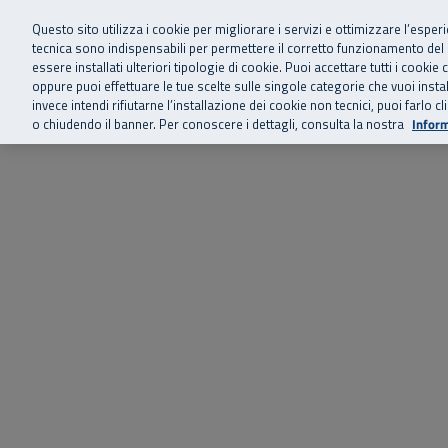
Siamo qui 
Vai al menu principale
Vai al contenuto principale
Vai al Footer
Questo sito utilizza i cookie per migliorare i servizi e ottimizzare l’esper
tecnica sono indispensabili per permettere il corretto funzionamento del
essere installati ulteriori tipologie di cookie. Puoi accettare tutti i cook
Home
Chi siamo
Storie, news 
SuperAbile - il Contact Center Inail per il mondo della disabilità
oppure puoi effettuare le tue scelte sulle singole categorie che vuoi ins
invece intendi rifiutarne l’installazione dei cookie non tecnici, puoi farl
o chiudendo il banner. Per conoscere i dettagli, consulta la nostra
Inform