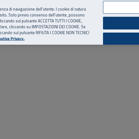
per te, chiamaci.
Numero Verde
800 810 810
.
Da cellulare e dall’estero
06 
ienza di navigazione dell’utente. I cookie di natura
 sito. Solo previo consenso dell’utente, possono
ie cliccando sul pulsante ACCETTA TUTTI I COOKIE,
ed eventi
Risorse utili
Supporto
tallare, cliccando su IMPOSTAZIONI DEI COOKIE. Se
o cliccando sul pulsante RIFIUTA I COOKIE NON TECNICI
ativa Privacy.