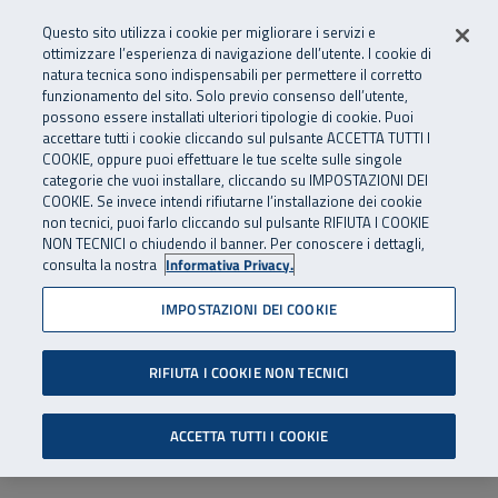
Numero Verde
800 810 810
.
Vai al menu principale
Vai al contenuto principale
Vai al Footer
Questo sito utilizza i cookie per migliorare i servizi e
Da cellulare e dall’estero
06 45539607
ottimizzare l’esperienza di navigazione dell’utente. I cookie di
natura tecnica sono indispensabili per permettere il corretto
funzionamento del sito. Solo previo consenso dell’utente,
Apri cerca
Apr
SuperAbile - il Contact Center Inail per il mondo della disabilità
possono essere installati ulteriori tipologie di cookie. Puoi
Navigazione principale
accettare tutti i cookie cliccando sul pulsante ACCETTA TUTTI I
COOKIE, oppure puoi effettuare le tue scelte sulle singole
categorie che vuoi installare, cliccando su IMPOSTAZIONI DEI
COOKIE. Se invece intendi rifiutarne l’installazione dei cookie
non tecnici, puoi farlo cliccando sul pulsante RIFIUTA I COOKIE
NON TECNICI o chiudendo il banner. Per conoscere i dettagli,
consulta la nostra
Informativa Privacy.
IMPOSTAZIONI DEI COOKIE
RIFIUTA I COOKIE NON TECNICI
ACCETTA TUTTI I COOKIE