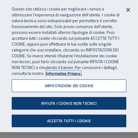
Numero Verde
800 810 810
.
Vai al menu principale
Vai al contenuto principale
Vai al Footer
Questo sito utilizza i cookie per migliorare i servizi e
Da cellulare e dall’estero
06 45539607
ottimizzare l’esperienza di navigazione dell’utente. I cookie di
natura tecnica sono indispensabili per permettere il corretto
funzionamento del sito. Solo previo consenso dell’utente,
Apri cerca
Apr
SuperAbile - il Contact Center Inail per il mondo della disabilità
possono essere installati ulteriori tipologie di cookie. Puoi
Navigazione principale
accettare tutti i cookie cliccando sul pulsante ACCETTA TUTTI I
COOKIE, oppure puoi effettuare le tue scelte sulle singole
categorie che vuoi installare, cliccando su IMPOSTAZIONI DEI
COOKIE. Se invece intendi rifiutarne l’installazione dei cookie
non tecnici, puoi farlo cliccando sul pulsante RIFIUTA I COOKIE
NON TECNICI o chiudendo il banner. Per conoscere i dettagli,
consulta la nostra
Informativa Privacy.
IMPOSTAZIONI DEI COOKIE
RIFIUTA I COOKIE NON TECNICI
ACCETTA TUTTI I COOKIE