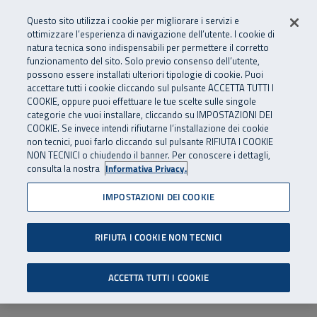
Numero Verde
800 810 810
.
Vai al menu principale
Vai al contenuto principale
Vai al Footer
Questo sito utilizza i cookie per migliorare i servizi e
Da cellulare e dall’estero
06 45539607
ottimizzare l’esperienza di navigazione dell’utente. I cookie di
natura tecnica sono indispensabili per permettere il corretto
funzionamento del sito. Solo previo consenso dell’utente,
Apri cerca
Apr
SuperAbile - il Contact Center Inail per il mondo della disabilità
possono essere installati ulteriori tipologie di cookie. Puoi
Navigazione principale
accettare tutti i cookie cliccando sul pulsante ACCETTA TUTTI I
COOKIE, oppure puoi effettuare le tue scelte sulle singole
categorie che vuoi installare, cliccando su IMPOSTAZIONI DEI
COOKIE. Se invece intendi rifiutarne l’installazione dei cookie
non tecnici, puoi farlo cliccando sul pulsante RIFIUTA I COOKIE
NON TECNICI o chiudendo il banner. Per conoscere i dettagli,
consulta la nostra
Informativa Privacy.
IMPOSTAZIONI DEI COOKIE
RIFIUTA I COOKIE NON TECNICI
ACCETTA TUTTI I COOKIE