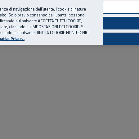
per te, chiamaci.
Numero Verde
800 810 810
.
Da cellulare e dall’estero
06 
ienza di navigazione dell’utente. I cookie di natura
 sito. Solo previo consenso dell’utente, possono
ie cliccando sul pulsante ACCETTA TUTTI I COOKIE,
ed eventi
Risorse utili
Supporto
tallare, cliccando su IMPOSTAZIONI DEI COOKIE. Se
o cliccando sul pulsante RIFIUTA I COOKIE NON TECNICI
ativa Privacy.