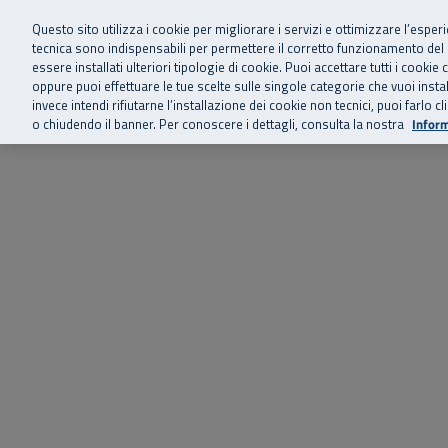
Siamo qui 
Vai al menu principale
Vai al contenuto principale
Vai al Footer
Questo sito utilizza i cookie per migliorare i servizi e ottimizzare l’esper
tecnica sono indispensabili per permettere il corretto funzionamento del
essere installati ulteriori tipologie di cookie. Puoi accettare tutti i cook
Home
Chi siamo
Storie, news 
SuperAbile - il Contact Center Inail per il mondo della disabilità
oppure puoi effettuare le tue scelte sulle singole categorie che vuoi ins
invece intendi rifiutarne l’installazione dei cookie non tecnici, puoi farl
o chiudendo il banner. Per conoscere i dettagli, consulta la nostra
Inform