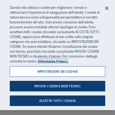
Numero Verde
800 810 810
.
Vai al menu principale
Vai al contenuto principale
Vai al Footer
Questo sito utilizza i cookie per migliorare i servizi e
Da cellulare e dall’estero
06 45539607
ottimizzare l’esperienza di navigazione dell’utente. I cookie di
natura tecnica sono indispensabili per permettere il corretto
funzionamento del sito. Solo previo consenso dell’utente,
Apri cerca
Apr
SuperAbile - il Contact Center Inail per il mondo della disabilità
possono essere installati ulteriori tipologie di cookie. Puoi
Navigazione principale
accettare tutti i cookie cliccando sul pulsante ACCETTA TUTTI I
COOKIE, oppure puoi effettuare le tue scelte sulle singole
categorie che vuoi installare, cliccando su IMPOSTAZIONI DEI
COOKIE. Se invece intendi rifiutarne l’installazione dei cookie
non tecnici, puoi farlo cliccando sul pulsante RIFIUTA I COOKIE
NON TECNICI o chiudendo il banner. Per conoscere i dettagli,
consulta la nostra
Informativa Privacy.
IMPOSTAZIONI DEI COOKIE
RIFIUTA I COOKIE NON TECNICI
ACCETTA TUTTI I COOKIE