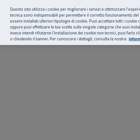
Siamo qui 
Vai al menu principale
Vai al contenuto principale
Vai al Footer
Questo sito utilizza i cookie per migliorare i servizi e ottimizzare l’esper
tecnica sono indispensabili per permettere il corretto funzionamento del
essere installati ulteriori tipologie di cookie. Puoi accettare tutti i cook
Home
Chi siamo
Storie, news 
SuperAbile - il Contact Center Inail per il mondo della disabilità
oppure puoi effettuare le tue scelte sulle singole categorie che vuoi ins
invece intendi rifiutarne l’installazione dei cookie non tecnici, puoi farl
o chiudendo il banner. Per conoscere i dettagli, consulta la nostra
Inform