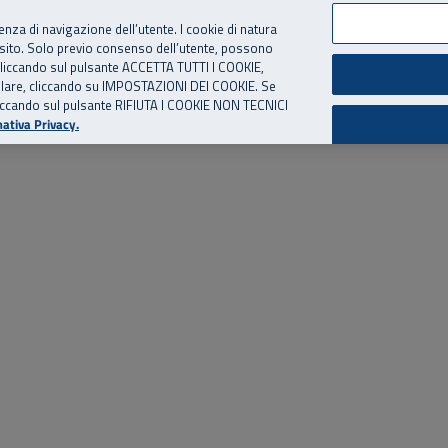
per te, chiamaci.
Numero Verde
800 810 810
.
Da cellulare e dall’estero
06 
ienza di navigazione dell’utente. I cookie di natura
 sito. Solo previo consenso dell’utente, possono
ie cliccando sul pulsante ACCETTA TUTTI I COOKIE,
ed eventi
Risorse utili
Supporto
tallare, cliccando su IMPOSTAZIONI DEI COOKIE. Se
o cliccando sul pulsante RIFIUTA I COOKIE NON TECNICI
ativa Privacy.