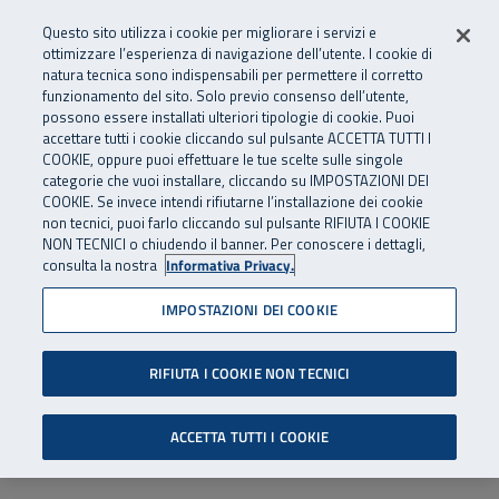
Numero Verde
800 810 810
.
Vai al menu principale
Vai al contenuto principale
Vai al Footer
Questo sito utilizza i cookie per migliorare i servizi e
Da cellulare e dall’estero
06 45539607
ottimizzare l’esperienza di navigazione dell’utente. I cookie di
natura tecnica sono indispensabili per permettere il corretto
funzionamento del sito. Solo previo consenso dell’utente,
Apri cerca
Apr
SuperAbile - il Contact Center Inail per il mondo della disabilità
possono essere installati ulteriori tipologie di cookie. Puoi
Navigazione principale
accettare tutti i cookie cliccando sul pulsante ACCETTA TUTTI I
COOKIE, oppure puoi effettuare le tue scelte sulle singole
categorie che vuoi installare, cliccando su IMPOSTAZIONI DEI
COOKIE. Se invece intendi rifiutarne l’installazione dei cookie
non tecnici, puoi farlo cliccando sul pulsante RIFIUTA I COOKIE
NON TECNICI o chiudendo il banner. Per conoscere i dettagli,
consulta la nostra
Informativa Privacy.
IMPOSTAZIONI DEI COOKIE
RIFIUTA I COOKIE NON TECNICI
ACCETTA TUTTI I COOKIE