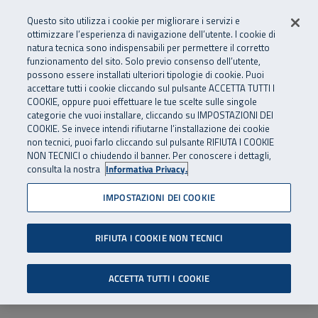
Numero Verde
800 810 810
.
Vai al menu principale
Vai al contenuto principale
Vai al Footer
Questo sito utilizza i cookie per migliorare i servizi e
Da cellulare e dall’estero
06 45539607
ottimizzare l’esperienza di navigazione dell’utente. I cookie di
natura tecnica sono indispensabili per permettere il corretto
funzionamento del sito. Solo previo consenso dell’utente,
Apri cerca
Apr
SuperAbile - il Contact Center Inail per il mondo della disabilità
possono essere installati ulteriori tipologie di cookie. Puoi
Navigazione principale
accettare tutti i cookie cliccando sul pulsante ACCETTA TUTTI I
COOKIE, oppure puoi effettuare le tue scelte sulle singole
categorie che vuoi installare, cliccando su IMPOSTAZIONI DEI
COOKIE. Se invece intendi rifiutarne l’installazione dei cookie
non tecnici, puoi farlo cliccando sul pulsante RIFIUTA I COOKIE
NON TECNICI o chiudendo il banner. Per conoscere i dettagli,
consulta la nostra
Informativa Privacy.
IMPOSTAZIONI DEI COOKIE
RIFIUTA I COOKIE NON TECNICI
ACCETTA TUTTI I COOKIE