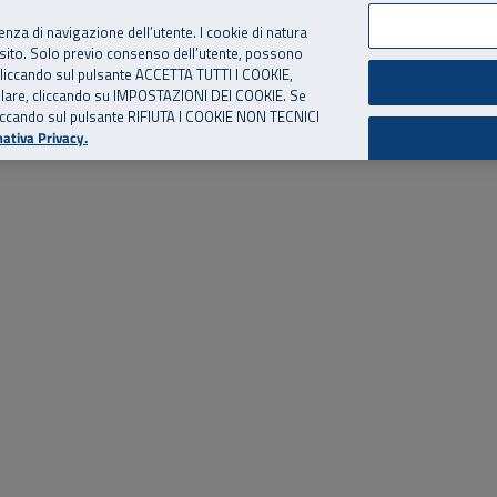
per te, chiamaci.
Numero Verde
800 810 810
.
Da cellulare e dall’estero
06 
ienza di navigazione dell’utente. I cookie di natura
 sito. Solo previo consenso dell’utente, possono
ie cliccando sul pulsante ACCETTA TUTTI I COOKIE,
ed eventi
Risorse utili
Supporto
tallare, cliccando su IMPOSTAZIONI DEI COOKIE. Se
o cliccando sul pulsante RIFIUTA I COOKIE NON TECNICI
ativa Privacy.