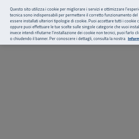
Siamo qui 
Vai al menu principale
Vai al contenuto principale
Vai al Footer
Questo sito utilizza i cookie per migliorare i servizi e ottimizzare l’esper
tecnica sono indispensabili per permettere il corretto funzionamento del
essere installati ulteriori tipologie di cookie. Puoi accettare tutti i cook
Home
Chi siamo
Storie, news 
SuperAbile - il Contact Center Inail per il mondo della disabilità
oppure puoi effettuare le tue scelte sulle singole categorie che vuoi ins
invece intendi rifiutarne l’installazione dei cookie non tecnici, puoi farl
o chiudendo il banner. Per conoscere i dettagli, consulta la nostra
Inform