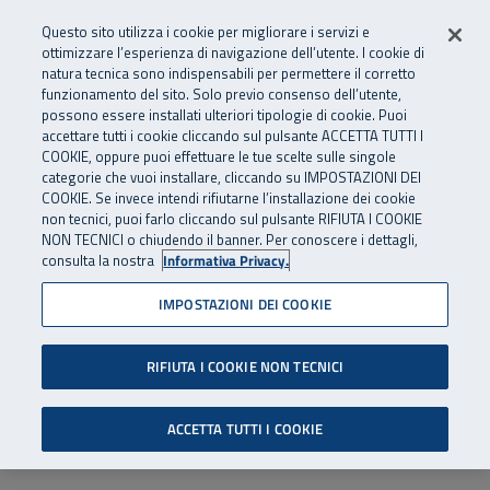
Numero Verde
800 810 810
.
Vai al menu principale
Vai al contenuto principale
Vai al Footer
Questo sito utilizza i cookie per migliorare i servizi e
Da cellulare e dall’estero
06 45539607
ottimizzare l’esperienza di navigazione dell’utente. I cookie di
natura tecnica sono indispensabili per permettere il corretto
funzionamento del sito. Solo previo consenso dell’utente,
Apri cerca
Apr
SuperAbile - il Contact Center Inail per il mondo della disabilità
possono essere installati ulteriori tipologie di cookie. Puoi
Navigazione principale
accettare tutti i cookie cliccando sul pulsante ACCETTA TUTTI I
COOKIE, oppure puoi effettuare le tue scelte sulle singole
categorie che vuoi installare, cliccando su IMPOSTAZIONI DEI
COOKIE. Se invece intendi rifiutarne l’installazione dei cookie
non tecnici, puoi farlo cliccando sul pulsante RIFIUTA I COOKIE
NON TECNICI o chiudendo il banner. Per conoscere i dettagli,
consulta la nostra
Informativa Privacy.
IMPOSTAZIONI DEI COOKIE
RIFIUTA I COOKIE NON TECNICI
ACCETTA TUTTI I COOKIE