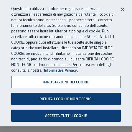
Numero Verde
800 810 810
.
Vai al menu principale
Vai al contenuto principale
Vai al Footer
Questo sito utilizza i cookie per migliorare i servizi e
Da cellulare e dall’estero
06 45539607
ottimizzare l’esperienza di navigazione dell’utente. I cookie di
natura tecnica sono indispensabili per permettere il corretto
funzionamento del sito. Solo previo consenso dell’utente,
Apri cerca
Apr
SuperAbile - il Contact Center Inail per il mondo della disabilità
possono essere installati ulteriori tipologie di cookie. Puoi
Navigazione principale
accettare tutti i cookie cliccando sul pulsante ACCETTA TUTTI I
COOKIE, oppure puoi effettuare le tue scelte sulle singole
categorie che vuoi installare, cliccando su IMPOSTAZIONI DEI
COOKIE. Se invece intendi rifiutarne l’installazione dei cookie
non tecnici, puoi farlo cliccando sul pulsante RIFIUTA I COOKIE
NON TECNICI o chiudendo il banner. Per conoscere i dettagli,
consulta la nostra
Informativa Privacy.
IMPOSTAZIONI DEI COOKIE
RIFIUTA I COOKIE NON TECNICI
ACCETTA TUTTI I COOKIE