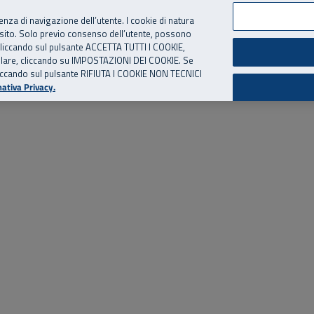
per te, chiamaci.
Numero Verde
800 810 810
.
Da cellulare e dall’estero
06 
ienza di navigazione dell’utente. I cookie di natura
 sito. Solo previo consenso dell’utente, possono
ie cliccando sul pulsante ACCETTA TUTTI I COOKIE,
ed eventi
Risorse utili
Supporto
tallare, cliccando su IMPOSTAZIONI DEI COOKIE. Se
o cliccando sul pulsante RIFIUTA I COOKIE NON TECNICI
ativa Privacy.