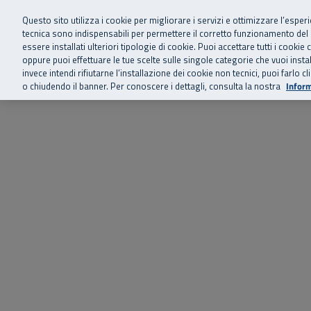
Siamo qui 
Vai al menu principale
Vai al contenuto principale
Vai al Footer
Questo sito utilizza i cookie per migliorare i servizi e ottimizzare l’esper
tecnica sono indispensabili per permettere il corretto funzionamento del
essere installati ulteriori tipologie di cookie. Puoi accettare tutti i cook
Home
Chi siamo
Storie, news 
SuperAbile - il Contact Center Inail per il mondo della disabilità
oppure puoi effettuare le tue scelte sulle singole categorie che vuoi ins
invece intendi rifiutarne l’installazione dei cookie non tecnici, puoi farl
o chiudendo il banner. Per conoscere i dettagli, consulta la nostra
Inform