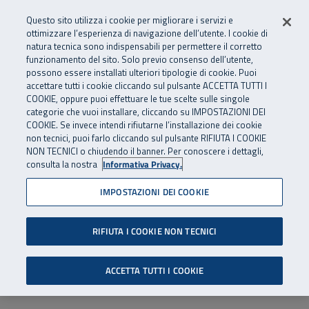
Numero Verde
800 810 810
.
Vai al menu principale
Vai al contenuto principale
Vai al Footer
Questo sito utilizza i cookie per migliorare i servizi e
Da cellulare e dall’estero
06 45539607
ottimizzare l’esperienza di navigazione dell’utente. I cookie di
natura tecnica sono indispensabili per permettere il corretto
funzionamento del sito. Solo previo consenso dell’utente,
Apri cerca
Apr
SuperAbile - il Contact Center Inail per il mondo della disabilità
possono essere installati ulteriori tipologie di cookie. Puoi
Navigazione principale
accettare tutti i cookie cliccando sul pulsante ACCETTA TUTTI I
COOKIE, oppure puoi effettuare le tue scelte sulle singole
categorie che vuoi installare, cliccando su IMPOSTAZIONI DEI
COOKIE. Se invece intendi rifiutarne l’installazione dei cookie
non tecnici, puoi farlo cliccando sul pulsante RIFIUTA I COOKIE
NON TECNICI o chiudendo il banner. Per conoscere i dettagli,
consulta la nostra
Informativa Privacy.
IMPOSTAZIONI DEI COOKIE
RIFIUTA I COOKIE NON TECNICI
ACCETTA TUTTI I COOKIE