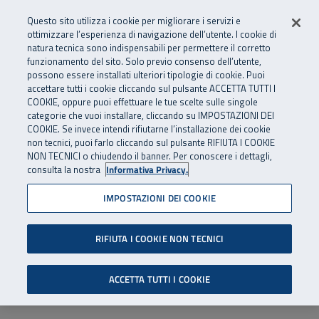
Numero Verde
800 810 810
.
Vai al menu principale
Vai al contenuto principale
Vai al Footer
Questo sito utilizza i cookie per migliorare i servizi e
Da cellulare e dall’estero
06 45539607
ottimizzare l’esperienza di navigazione dell’utente. I cookie di
natura tecnica sono indispensabili per permettere il corretto
funzionamento del sito. Solo previo consenso dell’utente,
Apri cerca
Apr
SuperAbile - il Contact Center Inail per il mondo della disabilità
possono essere installati ulteriori tipologie di cookie. Puoi
Navigazione principale
accettare tutti i cookie cliccando sul pulsante ACCETTA TUTTI I
COOKIE, oppure puoi effettuare le tue scelte sulle singole
categorie che vuoi installare, cliccando su IMPOSTAZIONI DEI
COOKIE. Se invece intendi rifiutarne l’installazione dei cookie
non tecnici, puoi farlo cliccando sul pulsante RIFIUTA I COOKIE
NON TECNICI o chiudendo il banner. Per conoscere i dettagli,
consulta la nostra
Informativa Privacy.
IMPOSTAZIONI DEI COOKIE
RIFIUTA I COOKIE NON TECNICI
ACCETTA TUTTI I COOKIE