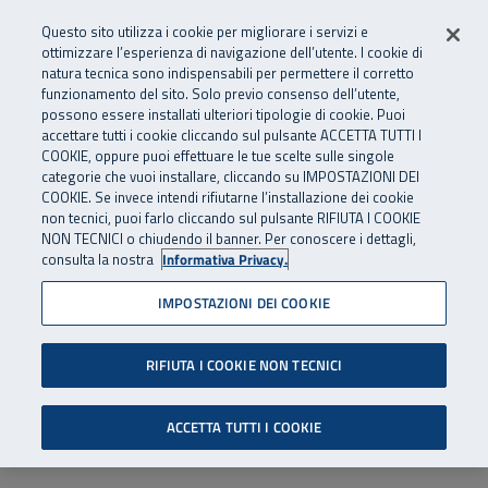
Numero Verde
800 810 810
.
Vai al menu principale
Vai al contenuto principale
Vai al Footer
Questo sito utilizza i cookie per migliorare i servizi e
Da cellulare e dall’estero
06 45539607
ottimizzare l’esperienza di navigazione dell’utente. I cookie di
natura tecnica sono indispensabili per permettere il corretto
funzionamento del sito. Solo previo consenso dell’utente,
Apri cerca
Apr
SuperAbile - il Contact Center Inail per il mondo della disabilità
possono essere installati ulteriori tipologie di cookie. Puoi
Navigazione principale
accettare tutti i cookie cliccando sul pulsante ACCETTA TUTTI I
COOKIE, oppure puoi effettuare le tue scelte sulle singole
categorie che vuoi installare, cliccando su IMPOSTAZIONI DEI
COOKIE. Se invece intendi rifiutarne l’installazione dei cookie
non tecnici, puoi farlo cliccando sul pulsante RIFIUTA I COOKIE
NON TECNICI o chiudendo il banner. Per conoscere i dettagli,
consulta la nostra
Informativa Privacy.
IMPOSTAZIONI DEI COOKIE
RIFIUTA I COOKIE NON TECNICI
ACCETTA TUTTI I COOKIE